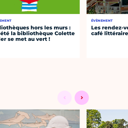
EMENT
ÉVÈNEMENT
liothèques hors les murs :
Les rendez-vo
 été la bibliothèque Colette
café littérair
ier se met au vert !