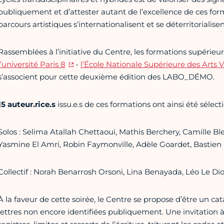
publiquement et d’attester autant de l’excellence de ces forma
parcours artistiques s’internationalisent et se déterritorialisen
Rassemblées à l’initiative du Centre, les formations supérieu
l’université Paris 8
-
l’École Nationale Supérieure des Arts 
s’associent pour cette deuxième édition des LABO_DÉMO.
15 auteur.rice.s
issu.e.s de ces formations ont ainsi été sélect
Solos : Selima Atallah Chettaoui, Mathis Berchery, Camille Ble
Yasmine El Amri, Robin Faymonville, Adèle Goardet, Bastien
Collectif : Norah Benarrosh Orsoni, Lina Benayada, Léo Le Dio
À la faveur de cette soirée, le Centre se propose d’être un ca
lettres non encore identifiées publiquement. Une invitation à