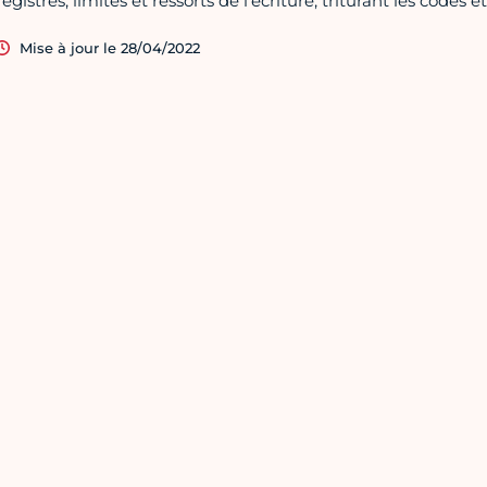
registres, limites et ressorts de l’écriture, triturant les codes e
Mise à jour le 28/04/2022