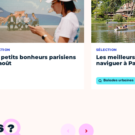
CTION
SÉLECTION
 petits bonheurs parisiens
Les meilleurs
août
naviguer à Pa
Balades urbaines
 ?