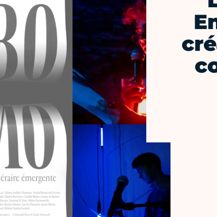
En
cré
c