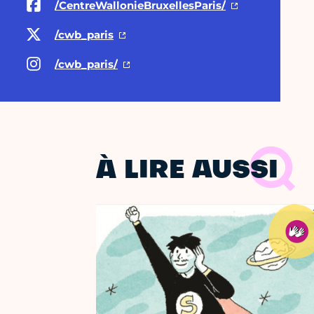
/CentreWallonieBruxellesParis/
/cwb_paris
/cwb_paris/
À LIRE AUSSI