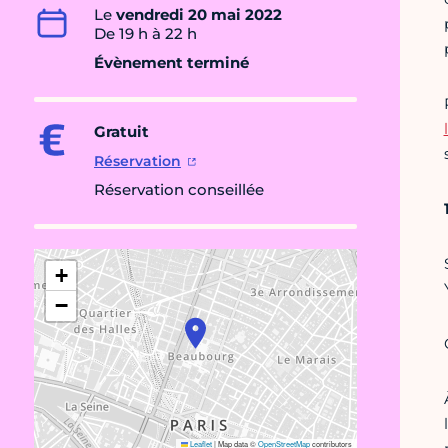
Le
vendredi 20 mai 2022
De 19 h à 22 h
Évènement terminé
Gratuit
Réservation
Réservation conseillée
+
−
Leaflet
|
Map data ©
OpenStreetMap
contributors