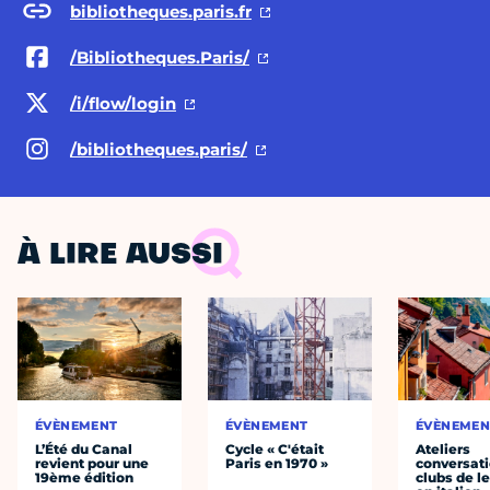
bibliotheques.paris.fr
/Bibliotheques.Paris/
/i/flow/login
/bibliotheques.paris/
À LIRE AUSSI
ÉVÈNEMENT
ÉVÈNEMENT
ÉVÈNEMEN
L’Été du Canal
Cycle « C'était
Ateliers
revient pour une
Paris en 1970 »
conversati
19ème édition
clubs de l