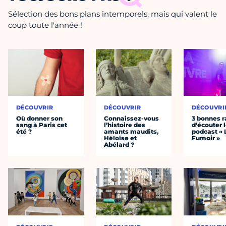
Sélection des bons plans intemporels, mais qui valent le
coup toute l'année !
DÉCOUVRIR
DÉCOUVRIR
DÉCOUVRI
Où donner son
Connaissez-vous
3 bonnes r
sang à Paris cet
l’histoire des
d’écouter 
été ?
amants maudits,
podcast « 
Héloïse et
Fumoir »
Abélard ?