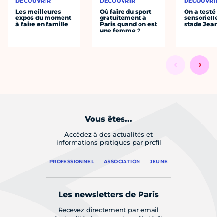
DÉCOUVRIR
DÉCOUVRIR
DÉCOUVRI
Les meilleures
Où faire du sport
On a testé 
expos du moment
gratuitement à
sensoriell
à faire en famille
Paris quand on est
stade Jea
une femme ?
Vous êtes...
Accédez à des actualités et
informations pratiques par profil
PROFESSIONNEL
ASSOCIATION
JEUNE
Les newsletters de Paris
Recevez directement par email