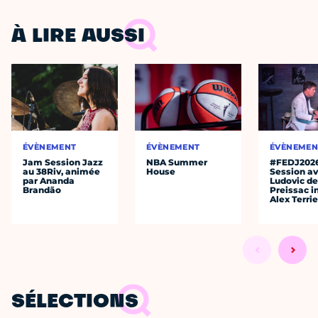
À LIRE AUSSI
ÉVÈNEMENT
ÉVÈNEMENT
ÉVÈNEMEN
Jam Session Jazz
NBA Summer
#FEDJ202
au 38Riv, animée
House
Session a
par Ananda
Ludovic d
Brandão
Preissac i
Alex Terrie
SÉLECTIONS