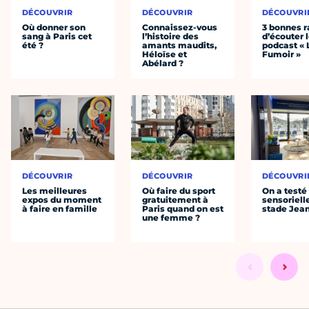
DÉCOUVRIR
DÉCOUVRIR
DÉCOUVRI
Où donner son
Connaissez-vous
3 bonnes r
sang à Paris cet
l’histoire des
d’écouter 
été ?
amants maudits,
podcast « 
Héloïse et
Fumoir »
Abélard ?
DÉCOUVRIR
DÉCOUVRIR
DÉCOUVRI
Les meilleures
Où faire du sport
On a testé 
expos du moment
gratuitement à
sensoriell
à faire en famille
Paris quand on est
stade Jea
une femme ?