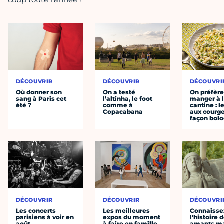
DÉCOUVRIR
DÉCOUVRIR
DÉCOUVRI
Où donner son
On a testé
On préfèr
sang à Paris cet
l’altinha, le foot
manger à 
été ?
comme à
cantine : l
Copacabana
aux courge
façon bol
DÉCOUVRIR
DÉCOUVRIR
DÉCOUVRI
Les concerts
Les meilleures
Connaisse
parisiens à voir en
expos du moment
l’histoire 
août
à faire en famille
amants ma