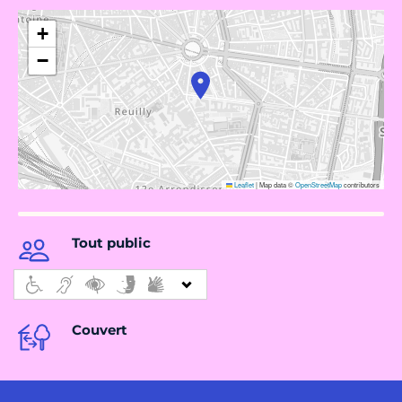
+
−
Leaflet
|
Map data ©
OpenStreetMap
contributors
Tout public
Couvert