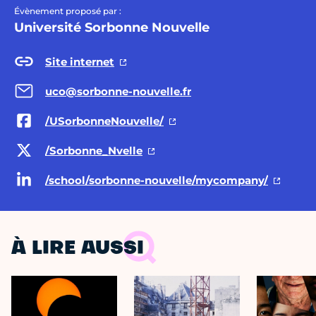
Évènement proposé par :
Université Sorbonne Nouvelle
Site internet
uco@sorbonne-nouvelle.fr
/USorbonneNouvelle/
/Sorbonne_Nvelle
/school/sorbonne-nouvelle/mycompany/
À LIRE AUSSI