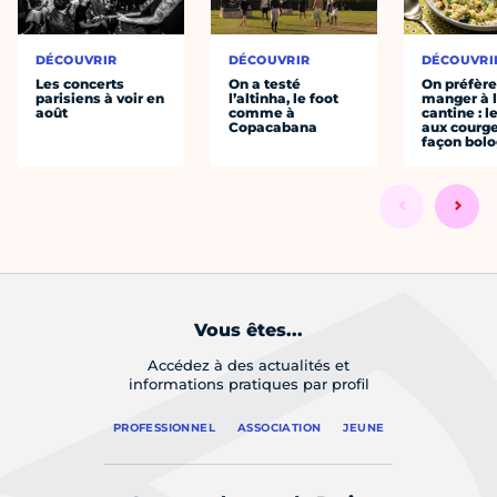
DÉCOUVRIR
DÉCOUVRIR
DÉCOUVRI
Les concerts
On a testé
On préfèr
parisiens à voir en
l’altinha, le foot
manger à 
août
comme à
cantine : l
Copacabana
aux courge
façon bol
Vous êtes...
Accédez à des actualités et
informations pratiques par profil
PROFESSIONNEL
ASSOCIATION
JEUNE