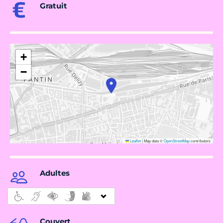
Gratuit
+
−
Leaflet
|
Map data ©
OpenStreetMap
contributors
Adultes
Couvert