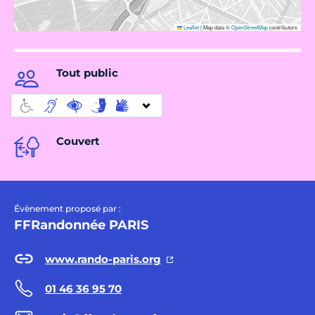
Leaflet
|
Map data ©
OpenStreetMap
contributors
Tout public
Couvert
Évènement proposé par :
FFRandonnée PARIS
www.rando-paris.org
01 46 36 95 70