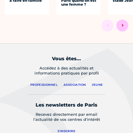
à faire en famille
Paris quand on est
stade Jea
une femme ?
Vous êtes...
Accédez à des actualités et
informations pratiques par profil
PROFESSIONNEL
ASSOCIATION
JEUNE
Les newsletters de Paris
Recevez directement par email
l'actualité de vos centres d'intérêt
S'INSCRIRE