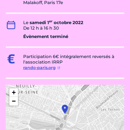
Malakoff, Paris 17e
er
Le
samedi 1
octobre 2022
De 12 h à 16 h 30
Évènement terminé
Participation 6€ intégralement reversés à
l'association IRRP
rando-paris.org
+
−