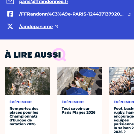
paris@ffrandonnee.fr
/FFRandonn%C3%A9e-PARIS-124437137920337/
/randopaname
À LIRE AUSSI
ÉVÈNEMENT
ÉVÈNEMENT
ÉVÈNEMEN
Remportez des
Tout savoir sur
Foot, bask
places pour les
Paris Plages 2026
rugby, han
Championnats
encourager
d'Europe de
équipes
natation 2026
parisienne
la saison 
2026 ?