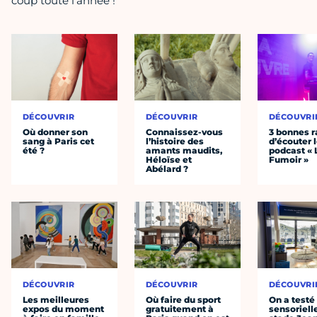
coup toute l'année !
DÉCOUVRIR
DÉCOUVRIR
DÉCOUVRI
Où donner son
Connaissez-vous
3 bonnes r
sang à Paris cet
l’histoire des
d’écouter 
été ?
amants maudits,
podcast « 
Héloïse et
Fumoir »
Abélard ?
DÉCOUVRIR
DÉCOUVRIR
DÉCOUVRI
Les meilleures
Où faire du sport
On a testé 
expos du moment
gratuitement à
sensoriell