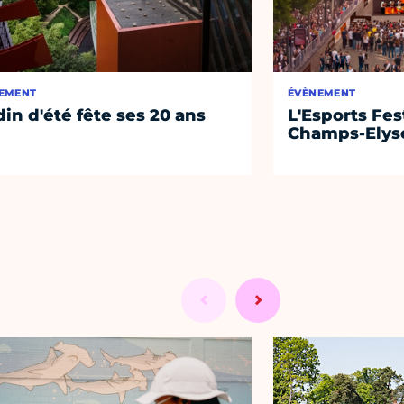
EMENT
ÉVÈNEMENT
din d'été fête ses 20 ans
L'Esports Fest
Champs-Elys