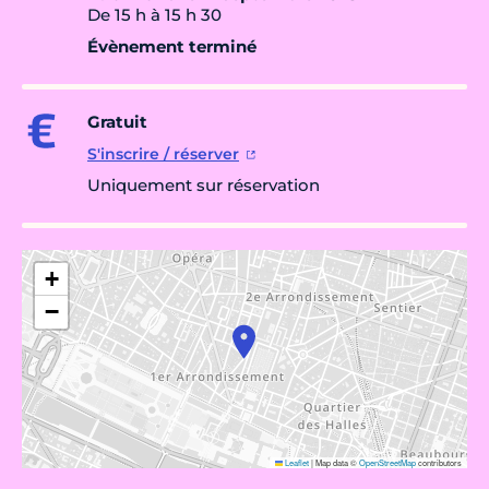
De 15 h à 15 h 30
Évènement terminé
Gratuit
S'inscrire / réserver
Uniquement sur réservation
+
−
Leaflet
|
Map data ©
OpenStreetMap
contributors