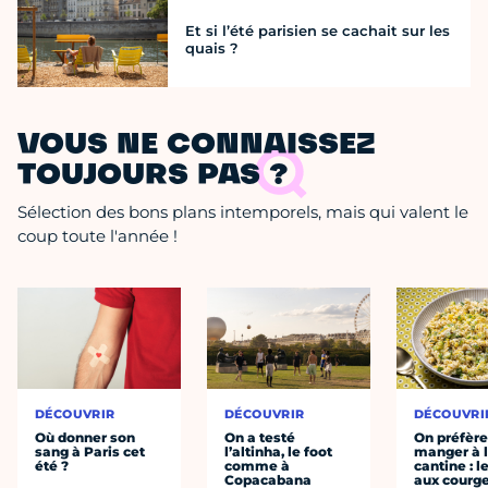
Et si l’été parisien se cachait sur les
quais ?
VOUS NE CONNAISSEZ
TOUJOURS PAS ?
Sélection des bons plans intemporels, mais qui valent le
coup toute l'année !
DÉCOUVRIR
DÉCOUVRIR
DÉCOUVRI
Où donner son
On a testé
On préfèr
sang à Paris cet
l’altinha, le foot
manger à 
été ?
comme à
cantine : l
Copacabana
aux courge