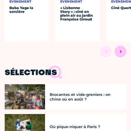
ÉVÈNEMENT
ÉVÈNEMENT
ÉVÈNEMEN
Baba Yaga la
« Lisbonne
Ciné Quart
sorcière
Story » : ciné en
plein air au jardin
Françoise Giroud
SÉLECTIONS
Brocantes et vide-greniers : on
chine où en août ?
Où pique-niquer à Paris ?