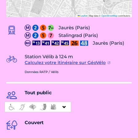
Leaflet
|
Map data ©
OpenStreetMap
contributors
Jaurès (Paris)
Stalingrad (Paris)
Jaurès (Paris)
Station Vélib à 124 m
Calculez votre itinéraire sur GéoVélo
Données RATP / Vélib
Tout public
Couvert