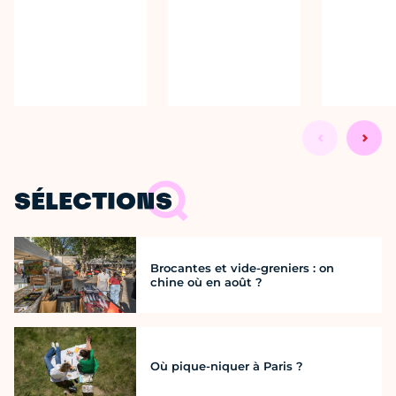
SÉLECTIONS
Brocantes et vide-greniers : on
chine où en août ?
Où pique-niquer à Paris ?