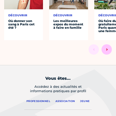
DÉCOUVRIR
DÉCOUVRIR
DÉCOUVRI
Où donner son
Les meilleures
Où faire d
sang à Paris cet
expos du moment
gratuitem
été ?
à faire en famille
Paris quan
une femm
Vous êtes...
Accédez à des actualités et
informations pratiques par profil
PROFESSIONNEL
ASSOCIATION
JEUNE