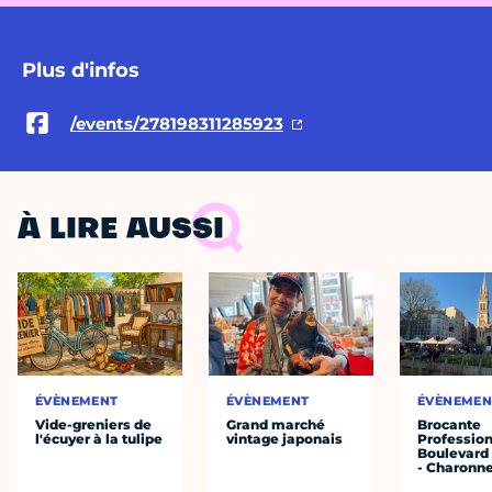
Plus d'infos
/events/278198311285923
À LIRE AUSSI
ÉVÈNEMENT
ÉVÈNEMENT
ÉVÈNEMEN
Vide-greniers de
Grand marché
Brocante
l'écuyer à la tulipe
vintage japonais
Profession
Boulevard 
- Charonne