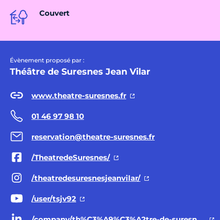
Couvert
Évènement proposé par :
Théâtre de Suresnes Jean Vilar
www.theatre-suresnes.fr
01 46 97 98 10
reservation@theatre-suresnes.fr
/TheatredeSuresnes/
/theatredesuresnesjeanvilar/
/user/tsjv92
/company/th%C3%A9%C3%A2tre-de-suresnes-jean-vilar/