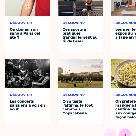
DÉCOUVRIR
DÉCOUVRIR
DÉCOUVRI
Où donner son
Ces sports à
Les meille
sang à Paris cet
pratiquer
expos du
été ?
tranquillement au
à faire en 
fil de l’eau
DÉCOUVRIR
DÉCOUVRIR
DÉCOUVRI
Les concerts
On a testé
On préfèr
parisiens à voir en
l’altinha, le foot
manger à 
août
comme à
cantine : l
Copacabana
aux courge
façon bol