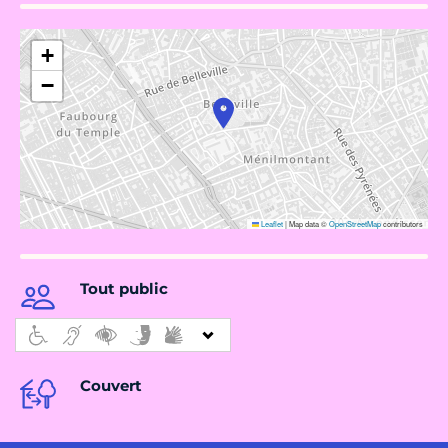
+
−
Leaflet
|
Map data ©
OpenStreetMap
contributors
Tout public
Couvert