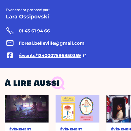
Évènement proposé par :
Lara Ossipovski
01 43 61 94 66
floreal.belleville@gmail.com
/events/1240007586850359
À LIRE AUSSI
ÉVÈNEMENT
ÉVÈNEMENT
ÉVÈNEMEN