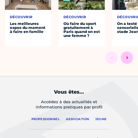
DÉCOUVRIR
DÉCOUVRIR
DÉCOUVRI
Les meilleures
Où faire du sport
On a testé 
expos du moment
gratuitement à
sensoriell
à faire en famille
Paris quand on est
stade Jea
une femme ?
Vous êtes...
Accédez à des actualités et
informations pratiques par profil
PROFESSIONNEL
ASSOCIATION
JEUNE