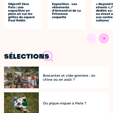
Objectif Zéro
Exposition - Les
« Beyond 
Palu : une
vêtements
streets », 
exposition en
d'Armand et de La
dédiée au g
plein air sur les
Princesse
au street a
grilles du square
coquette
aux contre
Paul Robin
cultures
SÉLECTIONS
Brocantes et vide-greniers : on
chine où en août ?
Où pique-niquer à Paris ?