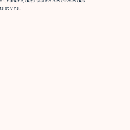
re Charlène, dégustation des cuvées des
s et vins…