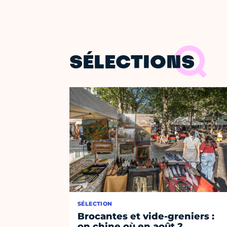
SÉLECTIONS
SÉLECTION
Brocantes et vide-greniers :
on chine où en août ?