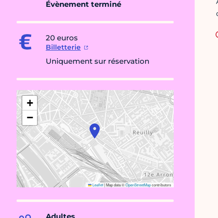
Évènement terminé
20 euros
Billetterie
Uniquement sur réservation
+
−
Leaflet
|
Map data ©
OpenStreetMap
contributors
Adultes