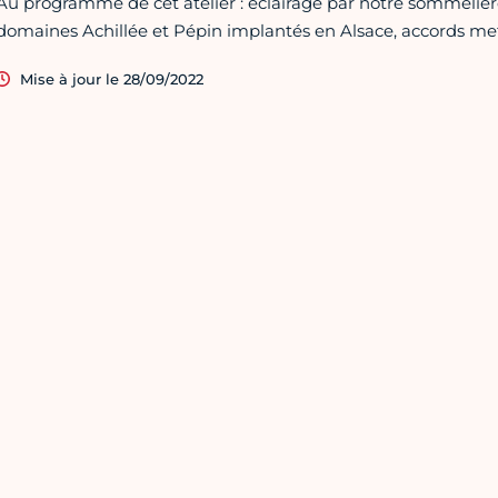
Au programme de cet atelier : éclairage par notre sommeliè
domaines Achillée et Pépin implantés en Alsace, accords met
Mise à jour le 28/09/2022