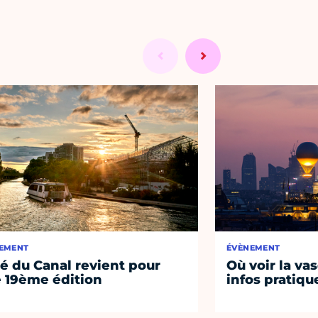
EMENT
ÉVÈNEMENT
té du Canal revient pour
Où voir la vas
 19ème édition
infos pratiqu