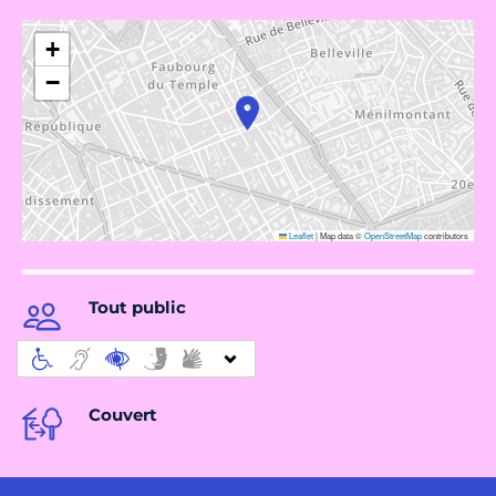
+
−
Leaflet
|
Map data ©
OpenStreetMap
contributors
Tout public
Couvert