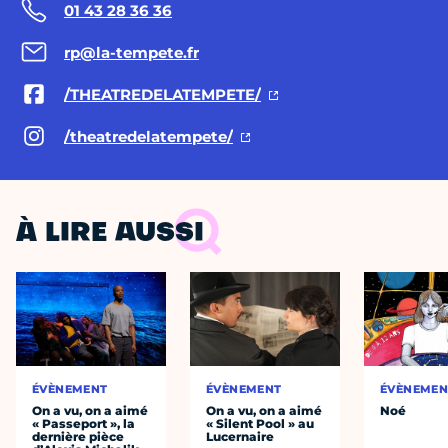
01 43 28 36 36
rp@la-tempete.fr
/THEATREDELATEMPETE/
/theatredelatempete/
À LIRE AUSSI
ÉVÈNEMENT
ÉVÈNEMENT
ÉVÈNEMEN
On a vu, on a aimé
On a vu, on a aimé
Noé
« Passeport », la
« Silent Pool » au
dernière pièce
Lucernaire