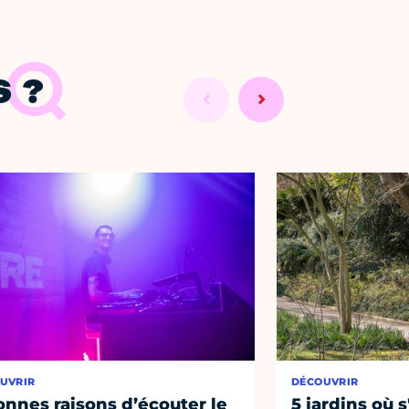
 ?
UVRIR
DÉCOUVRIR
onnes raisons d’écouter le
5 jardins où s