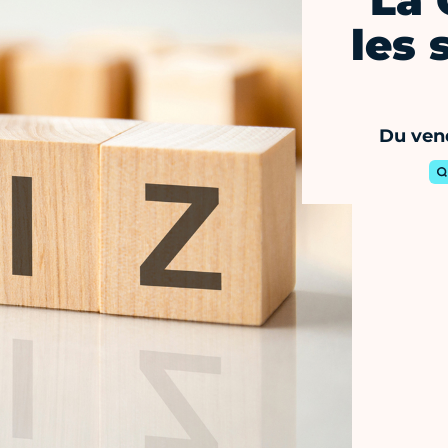
La 
les 
Du vend