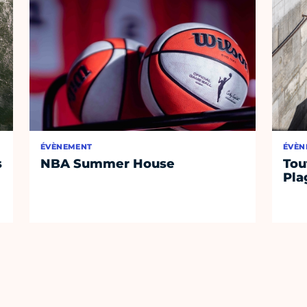
ÉVÈNEMENT
ÉVÈN
s
NBA Summer House
Tou
Pla