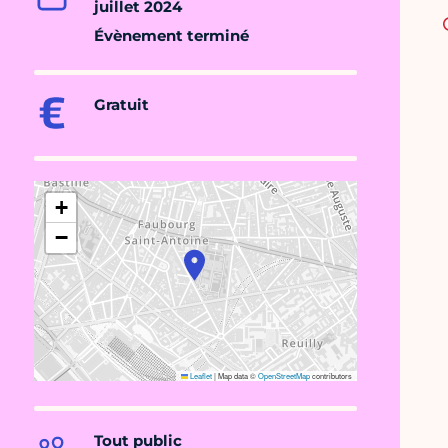
juillet 2024
Évènement terminé
Gratuit
+
−
Leaflet
|
Map data ©
OpenStreetMap
contributors
Tout public