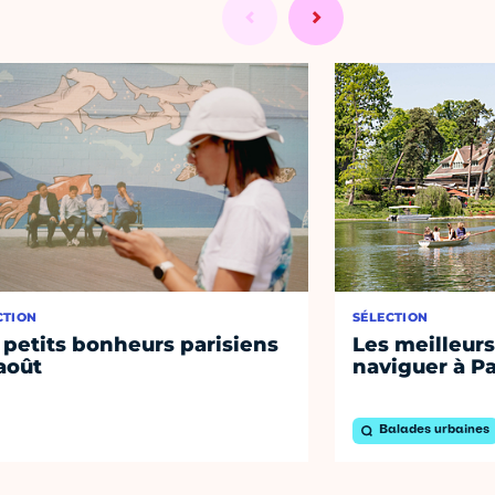
CTION
SÉLECTION
 petits bonheurs parisiens
Les meilleurs
août
naviguer à Pa
Balades urbaines