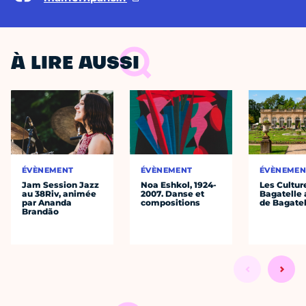
À LIRE AUSSI
ÉVÈNEMENT
ÉVÈNEMENT
ÉVÈNEMEN
Jam Session Jazz
Noa Eshkol, 1924-
Les Cultur
au 38Riv, animée
2007. Danse et
Bagatelle 
par Ananda
compositions
de Bagatel
Brandão