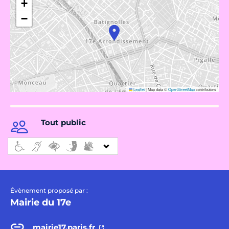
+
−
Leaflet
|
Map data ©
OpenStreetMap
contributors
Tout public
Évènement proposé par :
Mairie du 17e
mairie17.paris.fr