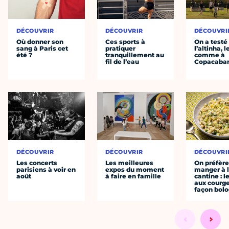
DÉCOUVRIR
DÉCOUVRIR
DÉCOUVRI
Où donner son
Ces sports à
On a testé
sang à Paris cet
pratiquer
l’altinha, l
été ?
tranquillement au
comme à
fil de l’eau
Copacaba
DÉCOUVRIR
DÉCOUVRIR
DÉCOUVRI
Les concerts
Les meilleures
On préfèr
parisiens à voir en
expos du moment
manger à 
août
à faire en famille
cantine : l
aux courge
façon bol