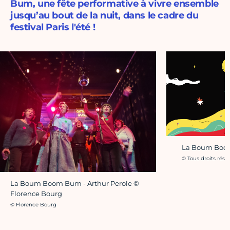
Bum, une fête performative à vivre ensemble
jusqu’au bout de la nuit, dans le cadre du
festival Paris l'été !
La Boum Boom
Crédit photo :
© Tous droits rése
La Boum Boom Bum - Arthur Perole ©
Florence Bourg
Crédit photo :
© Florence Bourg