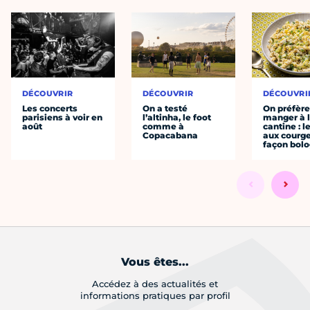
DÉCOUVRIR
DÉCOUVRIR
DÉCOUVRI
Les concerts
On a testé
On préfèr
parisiens à voir en
l’altinha, le foot
manger à 
août
comme à
cantine : l
Copacabana
aux courge
façon bol
Vous êtes...
Accédez à des actualités et
informations pratiques par profil