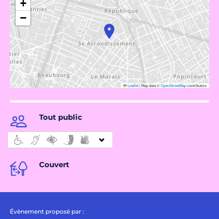
+
−
Leaflet
|
Map data ©
OpenStreetMap
contributors
Tout public
Couvert
Évènement proposé par :