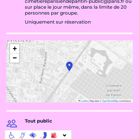
cimetiereparisiendepantin-public@paris.fr ou
sur place le jour même, dans la limite de 20
personnes par groupe.
Uniquement sur réservation
+
−
Leaflet
|
Map data ©
OpenStreetMap
contributors
Tout public