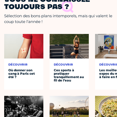
VOUS NE CONNAISSEZ
TOUJOURS PAS ?
Sélection des bons plans intemporels, mais qui valent le
coup toute l'année !
DÉCOUVRIR
DÉCOUVRIR
DÉCOUVRI
Où donner son
Ces sports à
Les meille
sang à Paris cet
pratiquer
expos du
été ?
tranquillement au
à faire en 
fil de l’eau