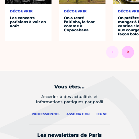
DÉCOUVRIR
DÉCOUVRIR
DÉCOUVRI
Les concerts
On a testé
On préfèr
parisiens à voir en
l’altinha, le foot
manger à 
août
comme à
cantine : l
Copacabana
aux courge
façon bol
Vous êtes...
Accédez à des actualités et
informations pratiques par profil
PROFESSIONNEL
ASSOCIATION
JEUNE
Les newsletters de Paris