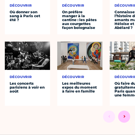
DÉCOUVRIR
DÉCOUVRIR
DÉCOUVRI
Où donner son
On préfère
Connaisse
sang à Paris cet
manger à la
l’histoire 
été ?
cantine : les pâtes
amants ma
aux courgettes
Héloïse et
façon bolognaise
Abélard ?
DÉCOUVRIR
DÉCOUVRIR
DÉCOUVRI
Les concerts
Les meilleures
Où faire d
parisiens à voir en
expos du moment
gratuitem
août
à faire en famille
Paris quan
une femm