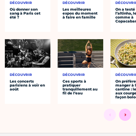
DÉCOUVRIR
DÉCOUVRIR
DÉCOUVRI
Où donner son
Les meilleures
On a testé
sang à Paris cet
expos du moment
l’altinha, l
été ?
à faire en famille
comme à
Copacaba
DÉCOUVRIR
DÉCOUVRIR
DÉCOUVRI
Les concerts
Ces sports à
On préfèr
parisiens à voir en
pratiquer
manger à 
août
tranquillement au
cantine : l
fil de l’eau
aux courge
façon bol