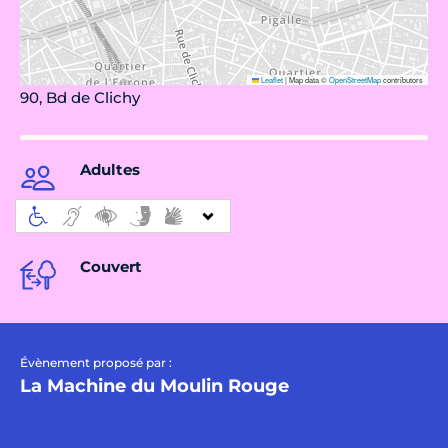
Leaflet
|
Map data ©
OpenStreetMap
contributors
90, Bd de Clichy
Adultes
Couvert
Évènement proposé par :
La Machine du Moulin Rouge