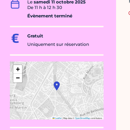
Le
samedi 11 octobre 2025
De 11 h à 12 h 30
Évènement terminé
Gratuit
Uniquement sur réservation
+
−
Leaflet
|
Map data ©
OpenStreetMap
contributors