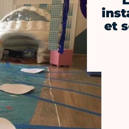
L
inst
et 