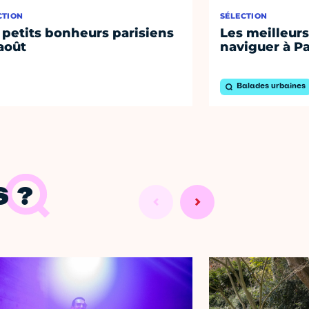
CTION
SÉLECTION
 petits bonheurs parisiens
Les meilleurs
août
naviguer à Pa
Balades urbaines
 ?