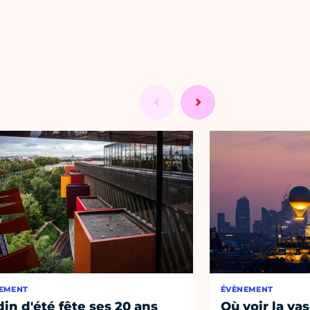
EMENT
ÉVÈNEMENT
din d'été fête ses 20 ans
Où voir la vas