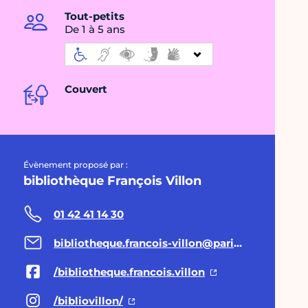
Tout-petits
De 1 à 5 ans
Couvert
Évènement proposé par :
bibliothèque François Villon
01 42 41 14 30
bibliotheque.francois-villon@paris.fr
/bibliotheque.francois.villon
/bibliovillon/