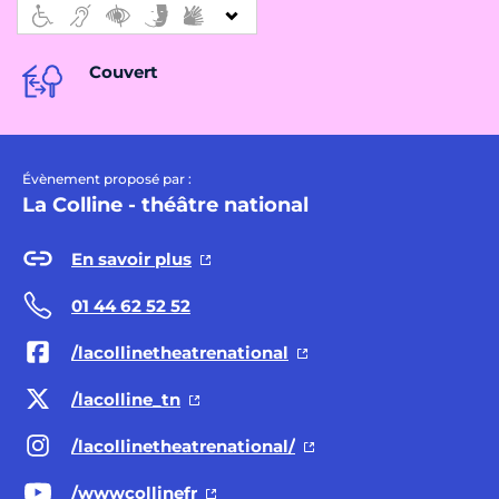
Couvert
Évènement proposé par :
La Colline - théâtre national
En savoir plus
01 44 62 52 52
/lacollinetheatrenational
/lacolline_tn
/lacollinetheatrenational/
/wwwcollinefr