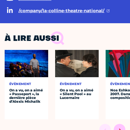
/company/la-colline-theatre-national/
À LIRE AUSSI
ÉVÈNEMENT
ÉVÈNEMENT
ÉVÈNEMEN
On a vu, on a aimé
On a vu, on a aimé
Noa Eshkol
« Passeport », la
« Silent Pool » au
2007. Dans
dernière pièce
Lucernaire
compositi
d’Alexis Michalik