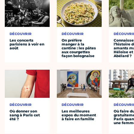
DÉCOUVRIR
DÉCOUVRIR
DÉCOUVRI
Les concerts
On préfère
Connaisse
parisiens à voir en
manger à la
l’histoire 
août
cantine : les pâtes
amants ma
aux courgettes
Héloïse et
façon bolognaise
Abélard ?
DÉCOUVRIR
DÉCOUVRIR
DÉCOUVRI
Où donner son
Les meilleures
Où faire d
sang à Paris cet
expos du moment
gratuitem
été ?
à faire en famille
Paris quan
une femm