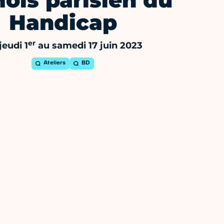
ois parisien du
Handicap
er
jeudi 1
au samedi 17 juin 2023
Ateliers
BD