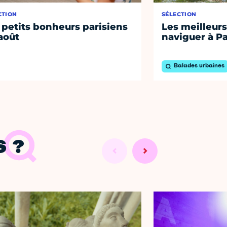
CTION
SÉLECTION
 petits bonheurs parisiens
Les meilleurs
août
naviguer à Pa
Balades urbaines
 ?