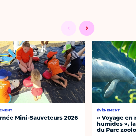
EMENT
ÉVÈNEMENT
rnée Mini-Sauveteurs 2026
« Voyage en 
humides », la
du Parc zool