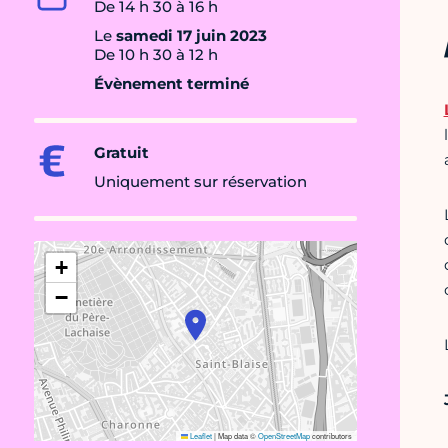
De 14 h 30 à 16 h
Le
samedi 17 juin 2023
De 10 h 30 à 12 h
Évènement terminé
Gratuit
Uniquement sur réservation
+
−
Leaflet
|
Map data ©
OpenStreetMap
contributors