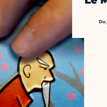
Le M
Du 