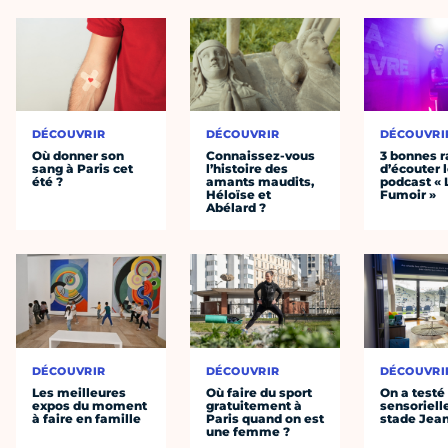
DÉCOUVRIR
DÉCOUVRIR
DÉCOUVRI
Où donner son
Connaissez-vous
3 bonnes r
sang à Paris cet
l’histoire des
d’écouter 
été ?
amants maudits,
podcast « 
Héloïse et
Fumoir »
Abélard ?
DÉCOUVRIR
DÉCOUVRIR
DÉCOUVRI
Les meilleures
Où faire du sport
On a testé 
expos du moment
gratuitement à
sensoriell
à faire en famille
Paris quand on est
stade Jea
une femme ?