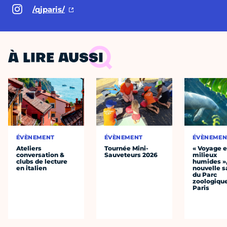
/qjparis/
À LIRE AUSSI
ÉVÈNEMENT
ÉVÈNEMENT
ÉVÈNEMEN
Ateliers
Tournée Mini-
« Voyage 
conversation &
Sauveteurs 2026
milieux
clubs de lecture
humides »,
en italien
nouvelle s
du Parc
zoologiqu
Paris