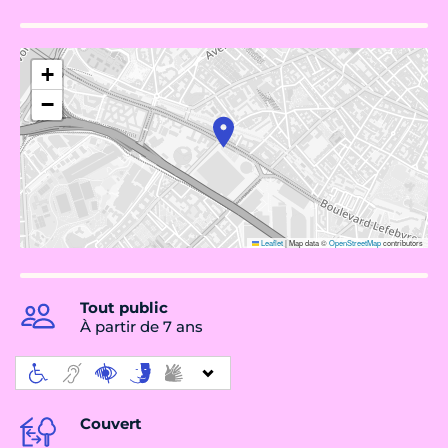
+
−
Leaflet
|
Map data ©
OpenStreetMap
contributors
Tout public
À partir de 7 ans
Couvert