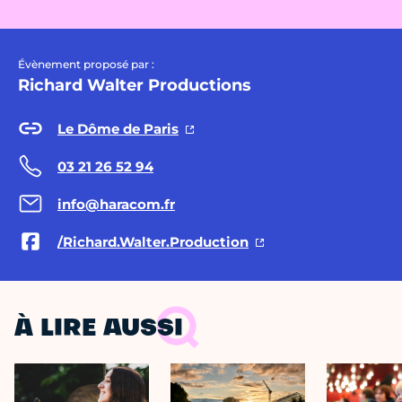
Évènement proposé par :
Richard Walter Productions
Le Dôme de Paris
03 21 26 52 94
info@haracom.fr
/Richard.Walter.Production
À LIRE AUSSI