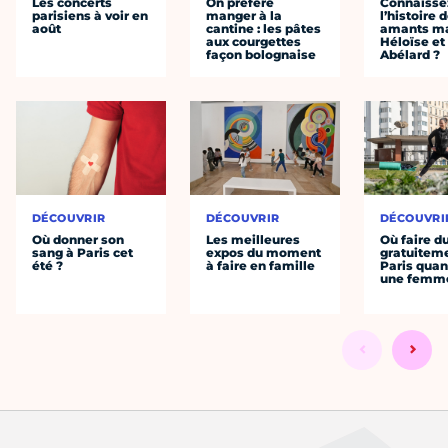
Les concerts
On préfère
Connaisse
parisiens à voir en
manger à la
l’histoire 
août
cantine : les pâtes
amants ma
aux courgettes
Héloïse et
façon bolognaise
Abélard ?
DÉCOUVRIR
DÉCOUVRIR
DÉCOUVRI
Où donner son
Les meilleures
Où faire d
sang à Paris cet
expos du moment
gratuitem
été ?
à faire en famille
Paris quan
une femm