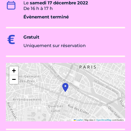
Le
samedi 17 décembre 2022
De 16 h à 17 h
Évènement terminé
Gratuit
Uniquement sur réservation
+
−
Leaflet
|
Map data ©
OpenStreetMap
contributors