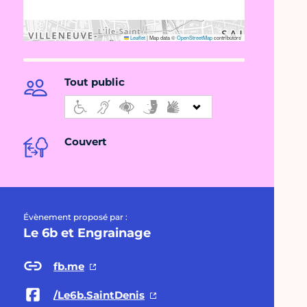
Leaflet
|
Map data ©
OpenStreetMap
contributors
Tout public
Couvert
Évènement proposé par :
Le 6b et Engrainage
fb.me
/Le6b.SaintDenis