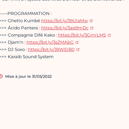
——PROGRAMMATION :
>>> Ghetto Kumbé
https://bit.ly/39UIaMw
>>> Ácido Pantera :
https://bit.ly/3aq9mDc
>>> Compagnie Difé Kako :
https://bit.ly/3GmrLMS
>>> Djam'n :
https://bit.ly/3sZMAbG
>>> DJ Soxo :
https://bit.ly/39WEIB0
>>> Karaïb Sound System
Mise à jour le 31/05/2022