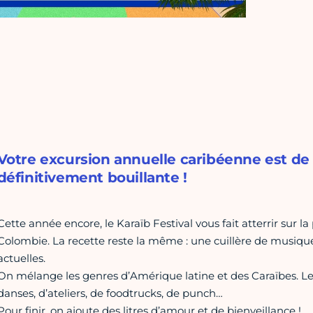
Votre excursion annuelle caribéenne est de
définitivement bouillante !
Cette année encore, le Karaïb Festival vous fait atterrir sur
Colombie. La recette reste la même : une cuillère de musique
actuelles.
On mélange les genres d’Amérique latine et des Caraïbes. Le
danses, d’ateliers, de foodtrucks, de punch…
Pour finir, on ajoute des litres d’amour et de bienveillance !