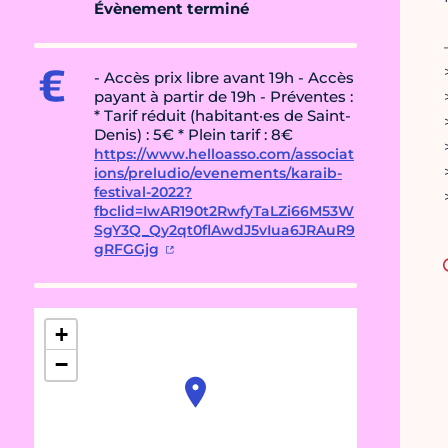
Évènement terminé
- Accès prix libre avant 19h - Accès
payant à partir de 19h - Préventes :
* Tarif réduit (habitant·es de Saint-
Denis) : 5€ * Plein tarif : 8€
https://www.helloasso.com/associat
ions/preludio/evenements/karaib-
festival-2022?
fbclid=IwAR190t2RwfyTaLZi66M53W
SgY3Q_Qy2qt0flAwdJ5vIua6JRAuR9
gRFGGjg
+
−