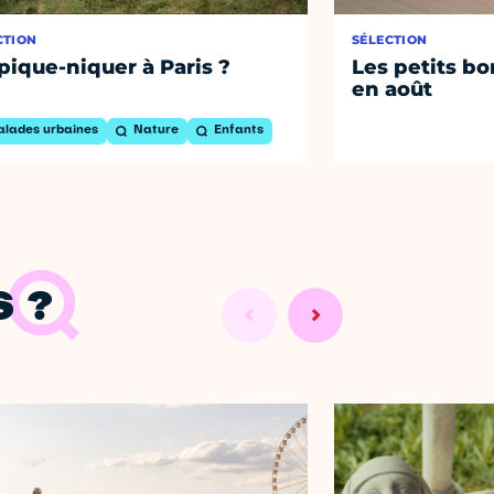
CTION
SÉLECTION
pique-niquer à Paris ?
Les petits bo
en août
alades urbaines
Nature
Enfants
 ?