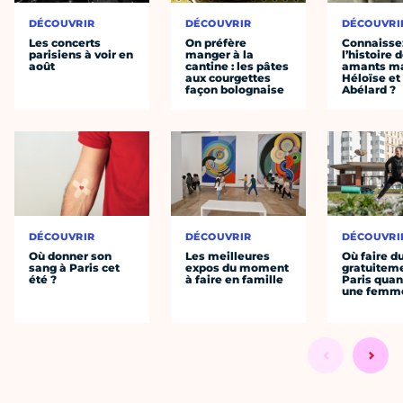
DÉCOUVRIR
DÉCOUVRIR
DÉCOUVRI
Les concerts
On préfère
Connaisse
parisiens à voir en
manger à la
l’histoire 
août
cantine : les pâtes
amants ma
aux courgettes
Héloïse et
façon bolognaise
Abélard ?
DÉCOUVRIR
DÉCOUVRIR
DÉCOUVRI
Où donner son
Les meilleures
Où faire d
sang à Paris cet
expos du moment
gratuitem
été ?
à faire en famille
Paris quan
une femm