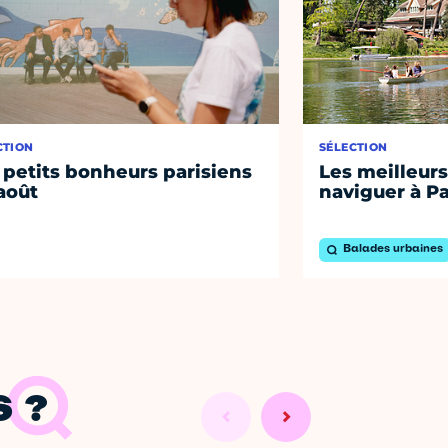
CTION
SÉLECTION
 petits bonheurs parisiens
Les meilleurs
août
naviguer à Pa
Balades urbaines
 ?