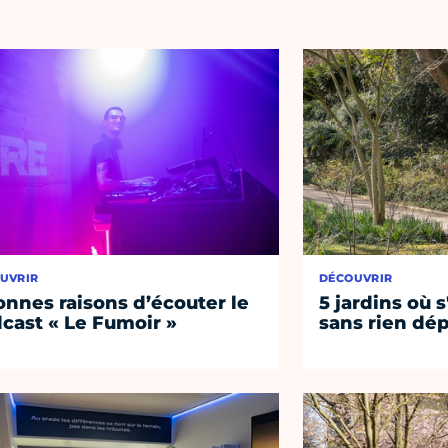
UVRIR
DÉCOUVRIR
onnes raisons d’écouter le
5 jardins où s
cast « Le Fumoir »
sans rien dép