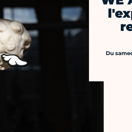
WE A
l'e
r
Du samed