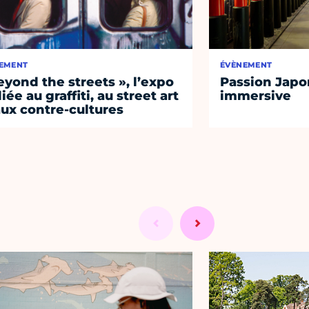
EMENT
ÉVÈNEMENT
eyond the streets », l’expo
Passion Japon
iée au graffiti, au street art
immersive
aux contre-cultures