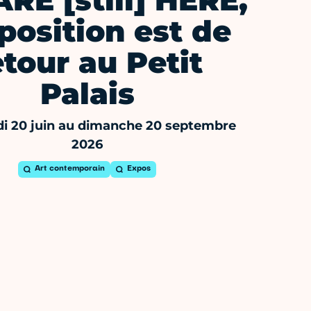
RE [still] HERE,
xposition est de
etour au Petit
Palais
i 20 juin au dimanche 20 septembre
2026
Art contemporain
Expos