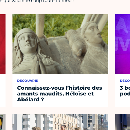
 qui valent le coup toute l'année !
DÉCOUVRIR
DÉCO
Connaissez-vous l’histoire des
3 b
amants maudits, Héloïse et
pod
Abélard ?