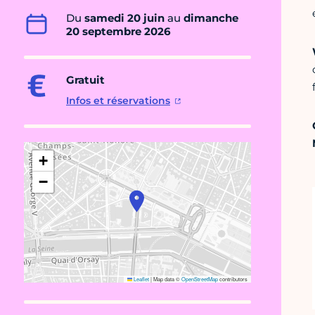
Du
samedi 20 juin
au
dimanche
20 septembre 2026
Gratuit
Infos et réservations
+
−
Leaflet
|
Map data ©
OpenStreetMap
contributors