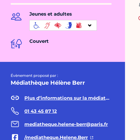
Jeunes et adultes
Couvert
Évènement proposé par :
Médiathèque Hélène Berr
Plus d’informations sur la médiathèque Hélène Berr
01 43 45 87 12
mediatheque.helene-berr@paris.fr
/mediatheque.Helene.Berr