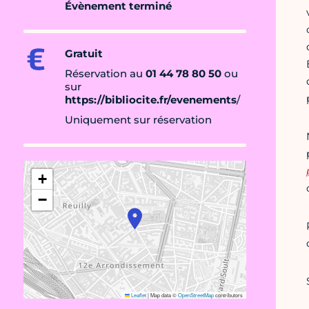
Évènement terminé
Gratuit
Réservation au
01 44 78 80 50
ou
sur
https://bibliocite.fr/evenements
/
Uniquement sur réservation
+
−
Leaflet
|
Map data ©
OpenStreetMap
contributors