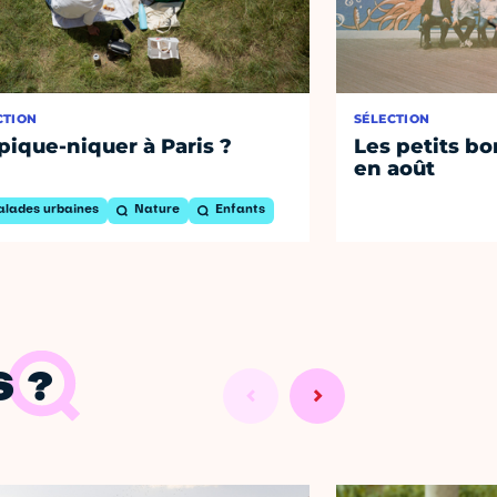
CTION
SÉLECTION
pique-niquer à Paris ?
Les petits bo
en août
alades urbaines
Nature
Enfants
 ?