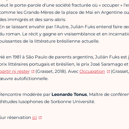
veut le porte-parole d’une société fracturée où « occuper » l’
comme les Grands-Mères de la place de Mai en Argentine ou
des immigrés et des sans-abris.
En se laissant envahir par l’Autre, Julián Fuks entend faire
du roman. Le récit y gagne en vraisemblance et en incarnation
puissantes de la littérature brésilienne actuelle.
Né en 1981 à São Paulo de parents argentins, Julián Fuks est jo
prix littéraires portugais et brésilien, le prix José Saramago 
partir ni rester
(Grasset, 2018). Avec
Occupation
(Grasset
œuvre autofictionnelle.
Rencontre modérée par
Leonardo Tonus
, Maître de confére
d'études lusophones de Sorbonne Université.
Sur réservation
ici