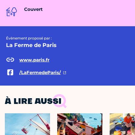
Couvert
Évènement proposé par :
La Ferme de Paris
www.paris.fr
/LaFermedeParis/
À LIRE AUSSI