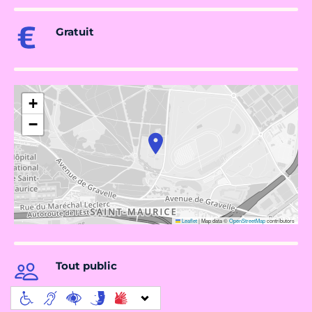
Gratuit
+
−
Leaflet
|
Map data ©
OpenStreetMap
contributors
Tout public