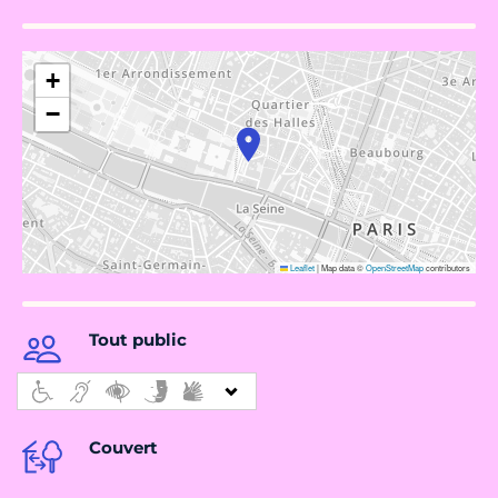
+
−
Leaflet
|
Map data ©
OpenStreetMap
contributors
Tout public
Couvert