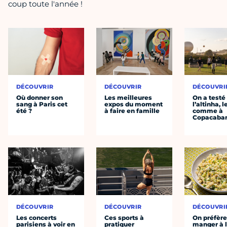
coup toute l'année !
DÉCOUVRIR
DÉCOUVRIR
DÉCOUVRI
Où donner son
Les meilleures
On a testé
sang à Paris cet
expos du moment
l’altinha, l
été ?
à faire en famille
comme à
Copacaba
DÉCOUVRIR
DÉCOUVRIR
DÉCOUVRI
Les concerts
Ces sports à
On préfèr
parisiens à voir en
pratiquer
manger à 