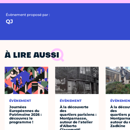
Évènement proposé par :
QJ
À LIRE AUSSI
ÉVÈNEMENT
ÉVÈNEMENT
ÉVÈNEMEN
Journées
À la découverte
À la décou
Européennes du
des
des
Patrimoine 2026 :
quartiers parisiens :
quartiers p
découvrez le
Montparnasse,
Montparna
programme !
autour de l'atelier
autour du
d'Alberto
Zadkine
Giacometti