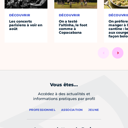
DÉCOUVRIR
DÉCOUVRIR
DÉCOUVRI
Les concerts
On a testé
On préfèr
parisiens à voir en
l’altinha, le foot
manger à 
août
comme à
cantine : l
Copacabana
aux courge
façon bol
Vous êtes...
Accédez à des actualités et
informations pratiques par profil
PROFESSIONNEL
ASSOCIATION
JEUNE