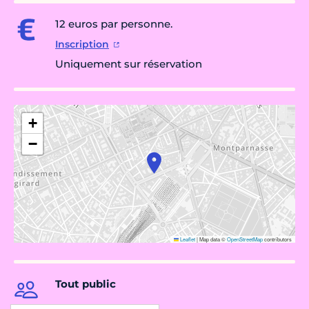
12 euros par personne.
Inscription
Uniquement sur réservation
+
−
Leaflet
|
Map data ©
OpenStreetMap
contributors
Tout public