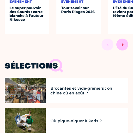
ÉVÈNEMENT
ÉVÈNEMENT
ÉVÈNEMEN
Le super pouvoir
Tout savoir sur
L’Été du C
des Sourds : carte
Paris Plages 2026
revient po
blanche à l'auteur
19ème édi
Nikesco
SÉLECTIONS
Brocantes et vide-greniers : on
chine où en août ?
Où pique-niquer à Paris ?