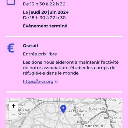
De 13 h 30 à 22 h 30
Le
jeudi 20 juin 2024
De 18 h 30 à 22 h 30
Évènement terminé
Gratuit
Entrée prix libre
Les dons nous aideront à maintenir l'activité
de notre association : étudier les camps de
réfugié·e·s dans le monde
https://o-cr.org
+
−