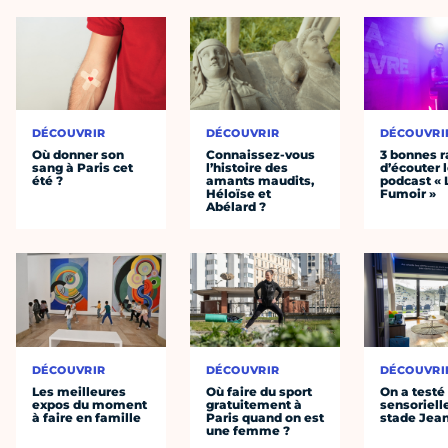
DÉCOUVRIR
DÉCOUVRIR
DÉCOUVRI
Où donner son
Connaissez-vous
3 bonnes r
sang à Paris cet
l’histoire des
d’écouter 
été ?
amants maudits,
podcast « 
Héloïse et
Fumoir »
Abélard ?
DÉCOUVRIR
DÉCOUVRIR
DÉCOUVRI
Les meilleures
Où faire du sport
On a testé 
expos du moment
gratuitement à
sensoriell
à faire en famille
Paris quand on est
stade Jea
une femme ?