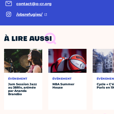
contact@o-cr.org
/obsrefugies/
À LIRE AUSSI
ÉVÈNEMENT
ÉVÈNEMENT
ÉVÈNEMEN
Jam Session Jazz
NBA Summer
Cycle « C'é
au 38Riv, animée
House
Paris en 1
par Ananda
Brandão