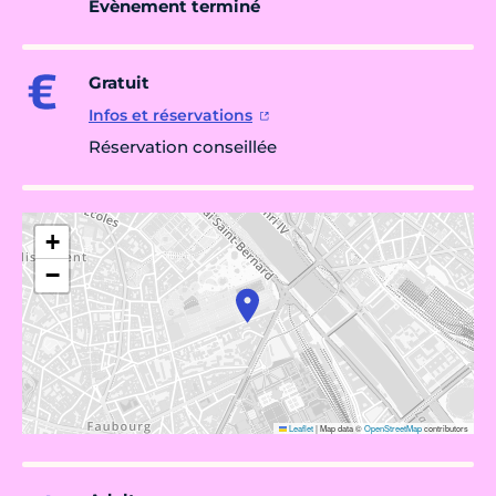
Évènement terminé
Gratuit
Infos et réservations
Réservation conseillée
+
−
Leaflet
|
Map data ©
OpenStreetMap
contributors