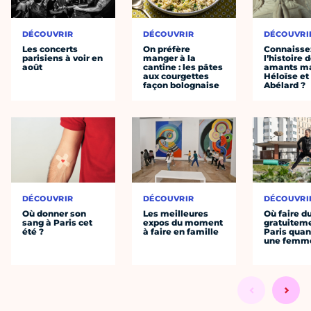
DÉCOUVRIR
DÉCOUVRIR
DÉCOUVRI
Les concerts
On préfère
Connaisse
parisiens à voir en
manger à la
l’histoire 
août
cantine : les pâtes
amants ma
aux courgettes
Héloïse et
façon bolognaise
Abélard ?
DÉCOUVRIR
DÉCOUVRIR
DÉCOUVRI
Où donner son
Les meilleures
Où faire d
sang à Paris cet
expos du moment
gratuitem
été ?
à faire en famille
Paris quan
une femm