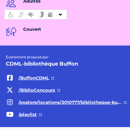
Adultes
Couvert
Évènement proposé par :
CDML-bibliothèque Buffon
/BuffonCDML
/BiblioConcours
/explore/locations/3010777/bibliotheque-buffon/
/playlist