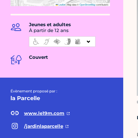
Leaflet
|
Map data ©
OpenStreetMap
contributors
Jeunes et adultes
À partir de 12 ans
Couvert
Évènement proposé par :
la Parcelle
C
www.le19m.com
/jardinlaparcelle