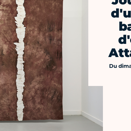
Jo
d'u
b
d
Att
Du dima