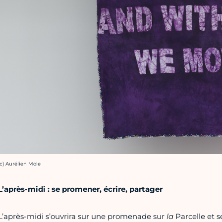
rédit photo :
(c) Aurélien Mole
L’après-midi : se promener, écrire, partager
L’après-midi s’ouvrira sur une promenade sur
la
Parcelle et s