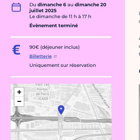
Du
dimanche 6
au
dimanche 20
juillet 2025
Le dimanche de 11 h à 17 h
Évènement terminé
90€ (déjeuner inclus)
Billetterie
Uniquement sur réservation
+
−