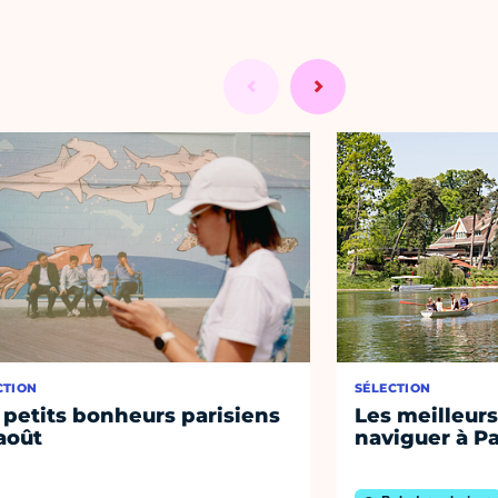
CTION
SÉLECTION
 petits bonheurs parisiens
Les meilleurs
août
naviguer à Pa