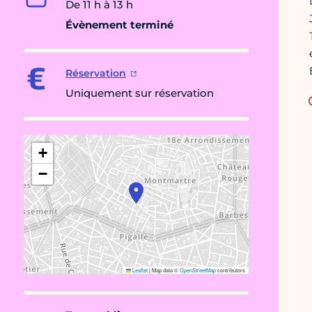
De 11 h à 13 h
Évènement terminé
Réservation
Uniquement sur réservation
+
−
Leaflet
|
Map data ©
OpenStreetMap
contributors