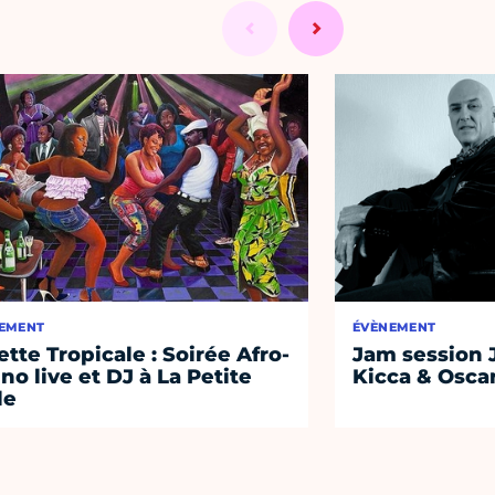
EMENT
ÉVÈNEMENT
lette Tropicale : Soirée Afro-
Jam session 
ino live et DJ à La Petite
Kicca & Osca
le