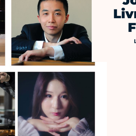
J
Liv
F