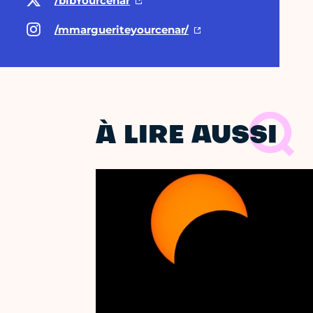
/bibYourcenar
/mmargueriteyourcenar/
À LIRE AUSSI