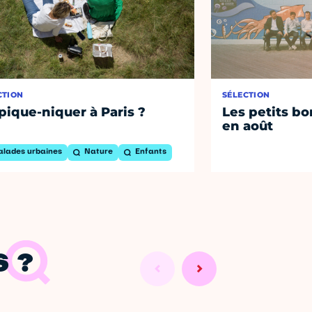
CTION
SÉLECTION
pique-niquer à Paris ?
Les petits bo
en août
alades urbaines
Nature
Enfants
 ?