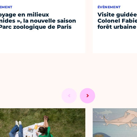
EMENT
ÉVÈNEMENT
oyage en milieux
Visite guidée
ides », la nouvelle saison
Colonel Fabi
Parc zoologique de Paris
forêt urbaine