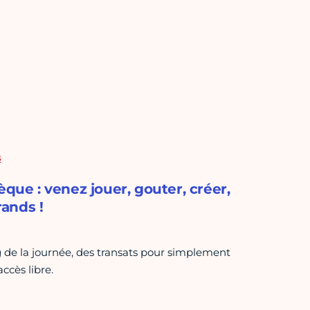
s
èque : venez jouer, gouter, créer,
rands !
g de la journée, des transats pour simplement
accès libre.