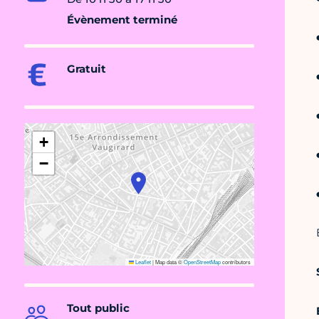
Évènement terminé
Gratuit
+
−
Leaflet
|
Map data ©
OpenStreetMap
contributors
Tout public