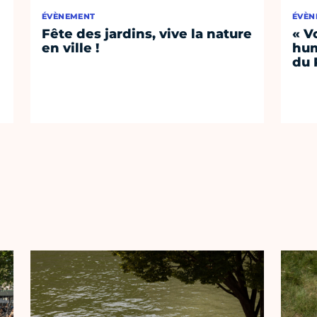
ÉVÈNEMENT
ÉVÈN
Fête des jardins, vive la nature
« V
en ville !
hum
du 