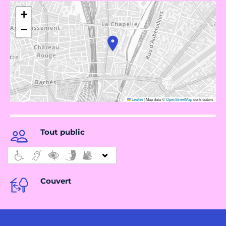
+
−
Leaflet
|
Map data ©
OpenStreetMap
contributors
Tout public
Couvert