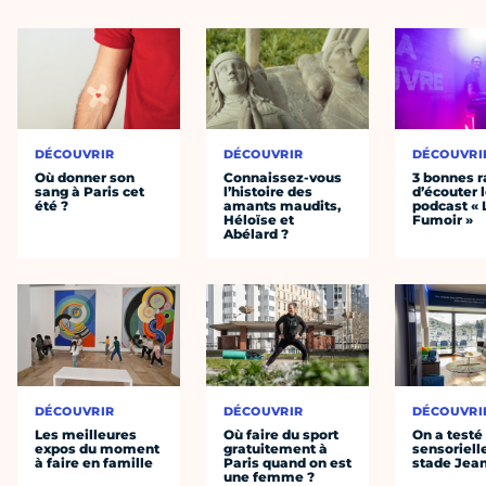
DÉCOUVRIR
DÉCOUVRIR
DÉCOUVRI
Où donner son
Connaissez-vous
3 bonnes r
sang à Paris cet
l’histoire des
d’écouter 
été ?
amants maudits,
podcast « 
Héloïse et
Fumoir »
Abélard ?
DÉCOUVRIR
DÉCOUVRIR
DÉCOUVRI
Les meilleures
Où faire du sport
On a testé 
expos du moment
gratuitement à
sensoriell
à faire en famille
Paris quand on est
stade Jea
une femme ?