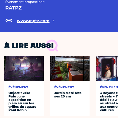
Évènement proposé par :
RATPZ
www.raptz.com
À LIRE AUSSI
ÉVÈNEMENT
ÉVÈNEMENT
ÉVÈNEMEN
Objectif Zéro
Jardin d'été fête
« Beyond 
Palu : une
ses 20 ans
streets », 
exposition en
dédiée au g
plein air sur les
au street a
grilles du square
aux contre
Paul Robin
cultures