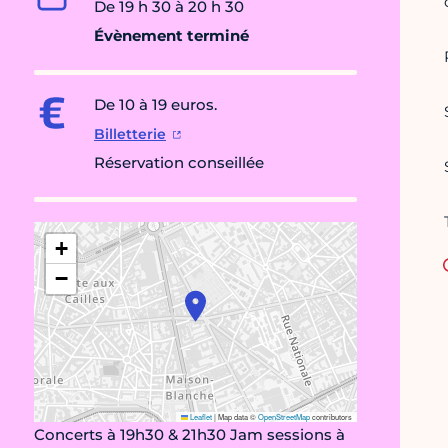
De 19 h 30 à 20 h 30
Évènement terminé
De 10 à 19 euros.
Billetterie
Réservation conseillée
+
−
Leaflet
|
Map data ©
OpenStreetMap
contributors
Concerts à 19h30 & 21h30 Jam sessions à