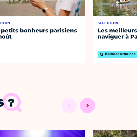
CTION
SÉLECTION
 petits bonheurs parisiens
Les meilleurs
août
naviguer à Pa
Balades urbaines
 ?