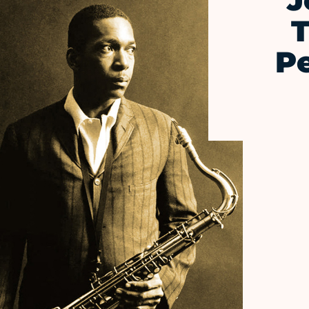
J
T
P