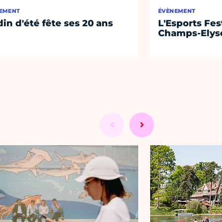
EMENT
ÉVÈNEMENT
din d'été fête ses 20 ans
L'Esports Fest
Champs-Elys