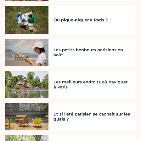
Où pique-niquer à Paris ?
Les petits bonheurs parisiens en
août
Les meilleurs endroits où naviguer
à Paris
Et si l’été parisien se cachait sur les
quais ?