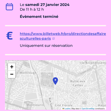
Le
samedi 27 janvier 2024
De 11 h à 12 h
Évènement terminé
https://www.billetweb.fr/pro/directiondesaffaire
sculturelles-paris
Uniquement sur réservation
+
−
Leaflet
|
Map data ©
OpenStreetMap
contributors