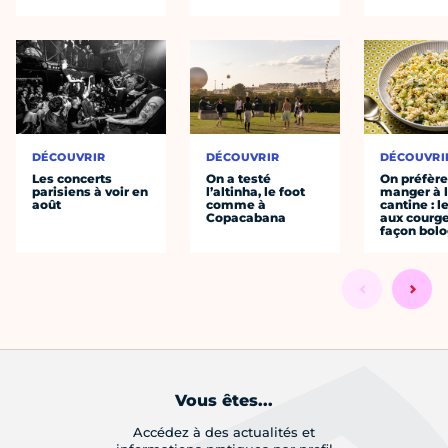
DÉCOUVRIR
DÉCOUVRIR
DÉCOUVRI
Les concerts
On a testé
On préfèr
parisiens à voir en
l’altinha, le foot
manger à 
août
comme à
cantine : l
Copacabana
aux courge
façon bol
Vous êtes...
Accédez à des actualités et