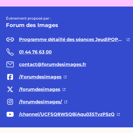
Évènement proposé par :
Forum des Images
Programme détaillé des séances JeudiPOPUP!
01 44 76 63 00
contact@forumdesimages.fr
/Forumdesimages
/forumdesimages
/forumdesimages/
/channel/UCFSQ8WSQBiAqu03STvzP5zQ