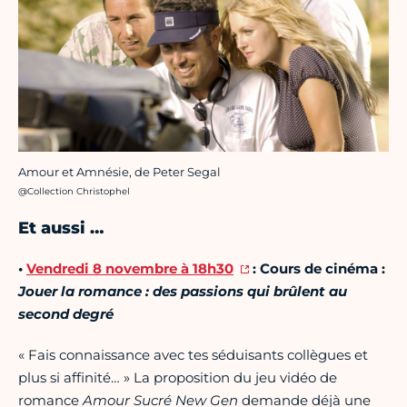
Amour et Amnésie, de Peter Segal
Crédit photo :
@Collection Christophel
Et aussi …
•
Vendredi 8 novembre à 18h30
: Cours de cinéma :
Jouer la romance : des passions qui brûlent au
second degré
« Fais connaissance avec tes séduisants collègues et
plus si affinité… » La proposition du jeu vidéo de
romance
Amour Sucré New Gen
demande déjà une