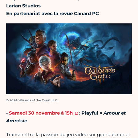
Larian Studios
En partenariat avec la revue Canard PC
Crédit photo :
© 2024 Wizards of the Coast LLC
•
Samedi 30 novembre à 15h
:
Playful ×
Amour et
Amnésie
Transmettre la passion du jeu vidéo sur grand écran et