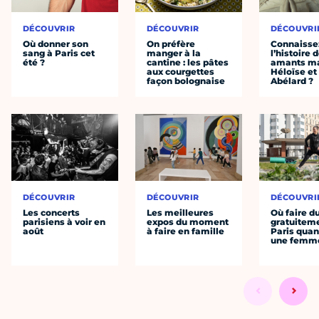
DÉCOUVRIR
DÉCOUVRIR
DÉCOUVRI
Où donner son
On préfère
Connaisse
sang à Paris cet
manger à la
l’histoire 
été ?
cantine : les pâtes
amants ma
aux courgettes
Héloïse et
façon bolognaise
Abélard ?
DÉCOUVRIR
DÉCOUVRIR
DÉCOUVRI
Les concerts
Les meilleures
Où faire d
parisiens à voir en
expos du moment
gratuitem
août
à faire en famille
Paris quan
une femm