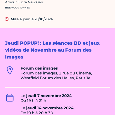
Amour Sucré New Gen
Crédit photo :
BEEMOOV GAMES
Mise à jour le 28/10/2024
Jeudi POPUP! : Les séances BD et jeux
vidéos de Novembre au Forum des
images
Forum des images
Forum des images, 2 rue du Cinéma,
Westfield Forum des Halles, Paris 1e
Le
jeudi 7 novembre 2024
De 19 h à 21 h
Le
jeudi 14 novembre 2024
De 19 h à 20 h 30