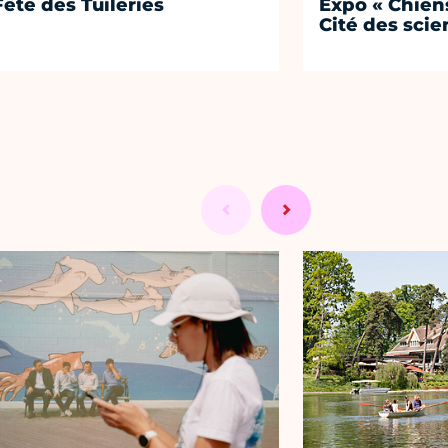
Fête des Tuileries
Expo « Chiens
Cité des sci