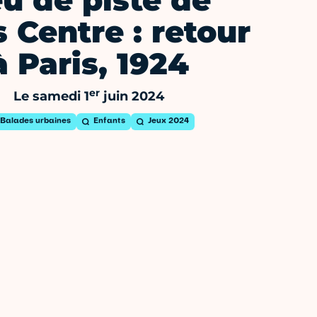
u de piste de
s Centre : retour
à Paris, 1924
er
Le samedi 1
juin 2024
Balades urbaines
Enfants
Jeux 2024