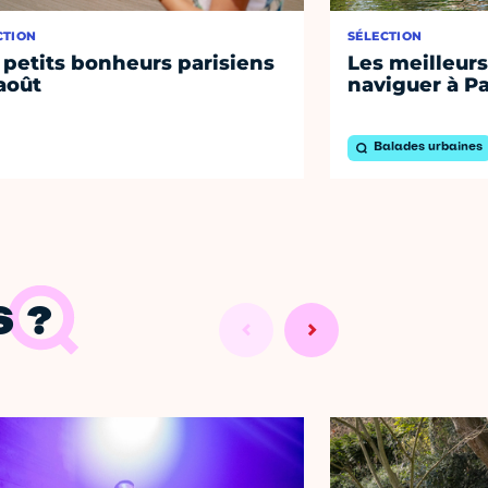
CTION
SÉLECTION
 petits bonheurs parisiens
Les meilleurs
août
naviguer à Pa
Balades urbaines
 ?