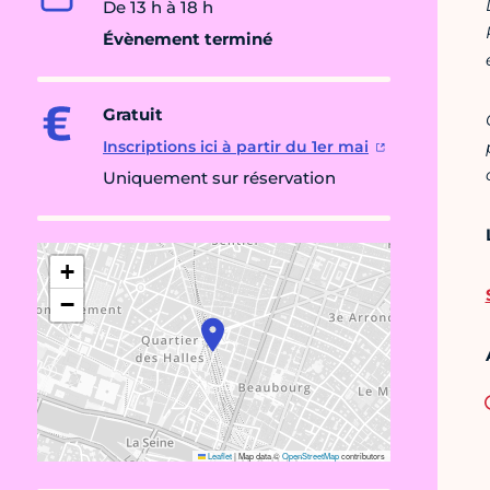
De 13 h à 18 h
Évènement terminé
Gratuit
Inscriptions ici à partir du 1er mai
Uniquement sur réservation
+
−
Leaflet
|
Map data ©
OpenStreetMap
contributors