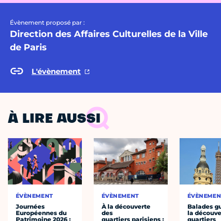
Évènement proposé par :
Direction des Affaires Culturelles de la Ville
de Paris
L'évènement
À LIRE AUSSI
ÉVÈNEMENT
ÉVÈNEMENT
ÉVÈNEMEN
Journées
À la découverte
Balades g
Européennes du
des
la découve
Patrimoine 2026 :
quartiers parisiens :
quartiers