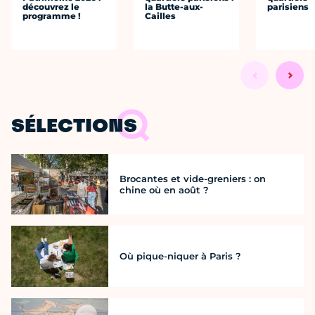
découvrez le
la Butte-aux-
parisiens
programme !
Cailles
SÉLECTIONS
Brocantes et vide-greniers : on
chine où en août ?
Où pique-niquer à Paris ?