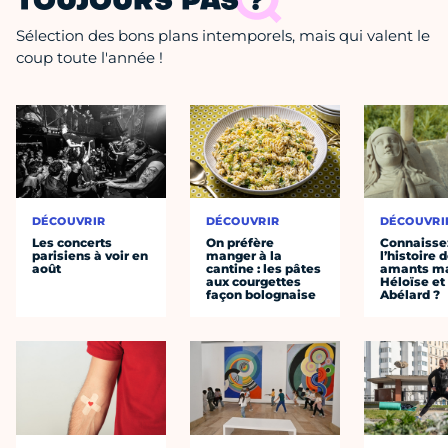
TOUJOURS PAS ?
Sélection des bons plans intemporels, mais qui valent le
coup toute l'année !
DÉCOUVRIR
DÉCOUVRIR
DÉCOUVRI
Les concerts
On préfère
Connaisse
parisiens à voir en
manger à la
l’histoire 
août
cantine : les pâtes
amants ma
aux courgettes
Héloïse et
façon bolognaise
Abélard ?