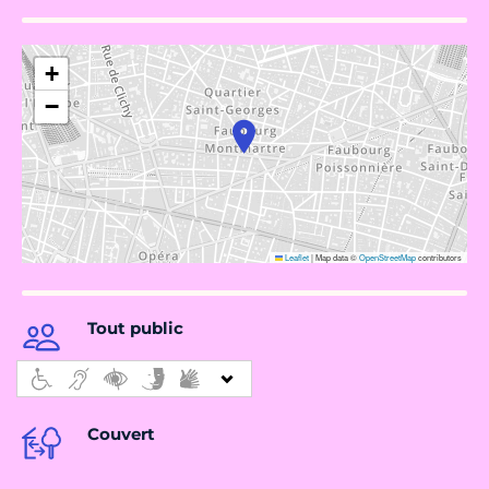
+
−
Leaflet
|
Map data ©
OpenStreetMap
contributors
Tout public
Couvert