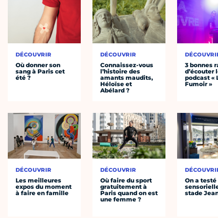
DÉCOUVRIR
DÉCOUVRIR
DÉCOUVRI
Où donner son
Connaissez-vous
3 bonnes r
sang à Paris cet
l’histoire des
d’écouter 
été ?
amants maudits,
podcast « 
Héloïse et
Fumoir »
Abélard ?
DÉCOUVRIR
DÉCOUVRIR
DÉCOUVRI
Les meilleures
Où faire du sport
On a testé 
expos du moment
gratuitement à
sensoriell
à faire en famille
Paris quand on est
stade Jea
une femme ?