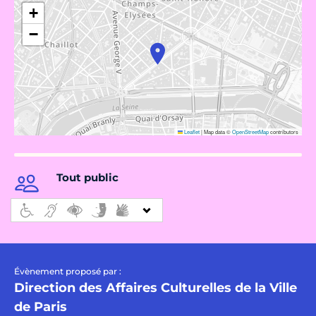
+
−
Leaflet
|
Map data ©
OpenStreetMap
contributors
Tout public
Évènement proposé par :
Direction des Affaires Culturelles de la Ville
de Paris