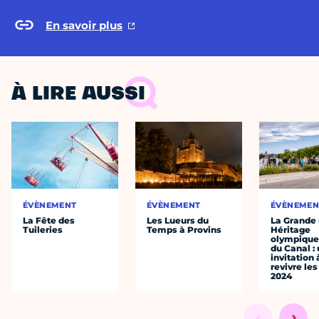
En savoir plus
À LIRE AUSSI
ÉVÈNEMENT
ÉVÈNEMENT
ÉVÈNEMEN
La Fête des
Les Lueurs du
La Grande
Tuileries
Temps à Provins
Héritage
olympique 
du Canal :
invitation 
revivre le
2024