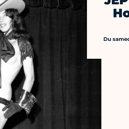
JEP
Ho
Du samed