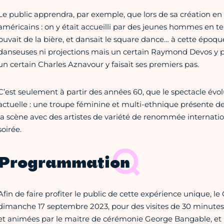
Le public apprendra, par exemple, que lors de sa création en 19
américains : on y était accueilli par des jeunes hommes en 
buvait de la bière, et dansait le square dance… à cette époque 
danseuses ni projections mais un certain Raymond Devos y p
un certain Charles Aznavour y faisait ses premiers pas.
C’est seulement à partir des années 60, que le spectacle évol
actuelle : une troupe féminine et multi-ethnique présente d
la scène avec des artistes de variété de renommée internatio
soirée.
Programmation
Afin de faire profiter le public de cette expérience unique, le
dimanche 17 septembre 2023, pour des visites de 30 minute
et animées par le maitre de cérémonie George Bangable, et