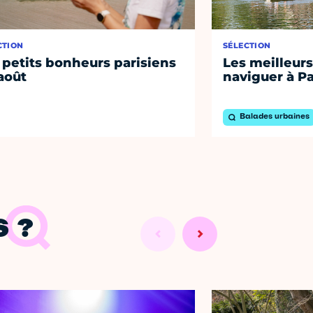
CTION
SÉLECTION
 petits bonheurs parisiens
Les meilleurs
août
naviguer à Pa
Balades urbaines
 ?