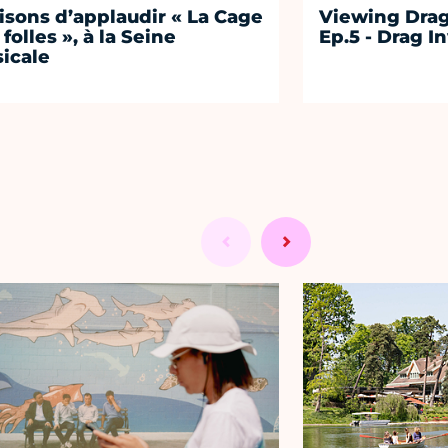
aisons d’applaudir « La Cage
Viewing Drag
 folles », à la Seine
Ep.5 - Drag I
icale