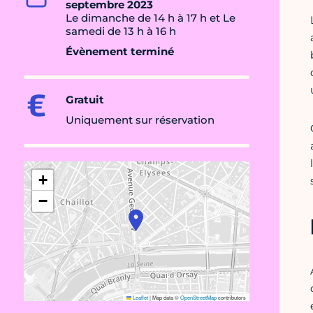
septembre 2023
Le dimanche de 14 h à 17 h et Le
samedi de 13 h à 16 h
Évènement terminé
Gratuit
Uniquement sur réservation
+
−
Leaflet
|
Map data ©
OpenStreetMap
contributors