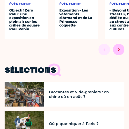
ÉVÈNEMENT
ÉVÈNEMENT
ÉVÈNEMEN
Objectif Zéro
Exposition - Les
« Beyond 
Palu : une
vêtements
streets », 
exposition en
d'Armand et de La
dédiée au g
plein air sur les
Princesse
au street a
grilles du square
coquette
aux contre
Paul Robin
cultures
SÉLECTIONS
Brocantes et vide-greniers : on
chine où en août ?
Où pique-niquer à Paris ?